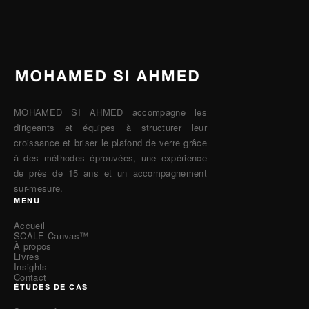
MOHAMED SI AHMED accompagne les
dirigeants et équipes à structurer leur
croissance et briser le plafond de verre grâce
à des méthodes éprouvées, une expérience
de près de 15 ans et un accompagnement
sur-mesure.
MENU
Accueil
SCALE Canvas™
À propos
Livres
Insights
Contact
ÉTUDES DE CAS